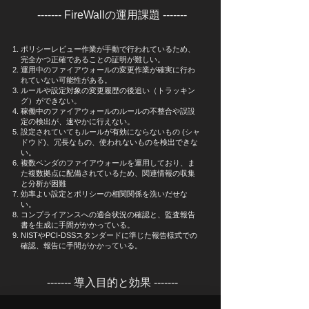
------- ​FireWallの運用課題 -------
ポリシーレビュー作業が手動で行われているため、
完全かつ正確であることの証明が難しい。
運用中のファイアウォールの変更作業が確実に行わ
れていない可能性がある。
ルールや設定対象の変更履歴の後追い（トラッキン
グ）ができない。
稼働中のファイアウォールのルールの不整合や誤設
定の検出が、速やかに行えない。
設定されていてもルールが有効にならないもの (シャ
ドウド)、冗長なもの、使われないものを検出できな
い。
複数ベンダのファイアウォールを運用しており、ま
た複数拠点に配備されているため、関連情報の収集
と分析が困難
効率よい設定とポリシーの相関関係を洗いだせな
い。
コンプライアンスへの適合状況の確認と、監査報告
書を生成に手間がかかっている。
NISTやPCI-DSSスタンダードに準じた報告様式での
確認、報告に手間がかかっている。
------- ​導入目的と効果 -------