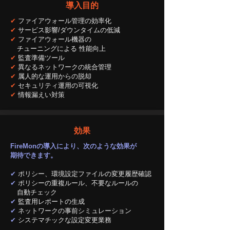
導入目的
✔
ファイアウォール管理の効率化
✔
サービス影響/ダウンタイムの低減
✔
ファイアウォール機器の
チューニングによる 性能向上
✔
監査準備ツール
✔
異なるネットワークの統合管理
✔
属人的な運用からの脱却
✔
セキュリティ運用の可視化
✔
情報漏えい対策
効果
FireMonの導入により、次のような効果が
期待できます。
✔
ポリシー、環境設定ファイルの変更履歴確認
✔
ポリシーの重複ルール、不要なルールの
​ 自動チェック
✔
監査用レポートの生成
✔
ネットワークの事前シミュレーション
✔
システマチックな設定変更業務