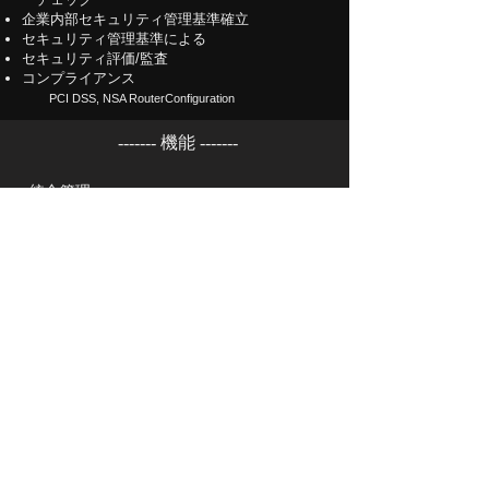
企業内部セキュリティ管理基準確立
セキュリティ管理基準による
セキュリティ評価/監査
コンプライアンス
PCI DSS, NSA RouterConfiguration
-------
​機能
-------
​統合管理
マルチベンダー間のFireWallを一元管理
リアルタイム変更履歴管理
変更されたリビジョン毎の
比較分析・レポート
​コンプライアンス対策
重複ルールのチェックやポリシー毎の
使用率分析によるセキュリティ強化
会社内部のセキュリティ基準への
遵守状況チェック
​自動化
ワークフローによる承認プロセス
レコメンデーション機能