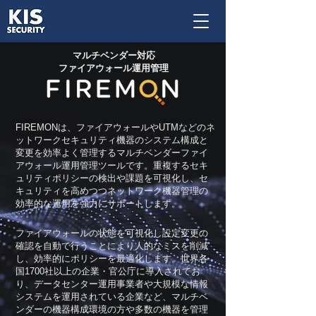
マルチベンダー対応
​ファイアウォール運用管理
FIREMONは、ファイアウォールやUTMなどのネ
ットワークセキュリティ機器のシステム構成と
変更を効率よく管理するマルチベンダーファイ
アウォール運用管理ツールです。重複するセキ
ュリティポリシーの検出や課題を可視化し、セ
キュリティを高めつつネットワーク機器管理の
効率的な運用を強力にサポートします。
ファイアウォールの状態を可視化し設定変更の
確認を自動で行うことにより人的なミスを削減
し、効率的にポリシーを最適化します。世界各
国1700社以上の企業・官公庁に導入されてお
り、データセンター運用事業者や大規模な情報
システムを運用されている企業など、マルチベ
ンダーの機器構成環境の方や多数の機器を管理