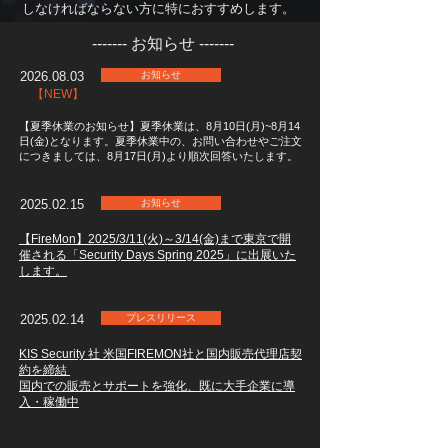
しなければならない方に特におすすめします。
------- ​お知らせ -------
2026.08.03
お知らせ
​ 【NEW】
【夏季休業のお知らせ】夏季休業は、8月10日(月)~8月14
日(金)となります。夏季休業中の、お問い合わせやご注文
につきましては、8月17日(月)より順次回答いたします。
2025.02.15
お知らせ
【FireMon】2025/3/11(火)～3/14(金)まで東京で開
催される「Security Days Spring 2025」に出展いた
します。
2025.02.14
プレスリリース
KIS Security 社 米国FIREMON社と国内販売代理店契
約を締結
国内での販売とサポートを強化、既に大手企業に導
入・稼働中