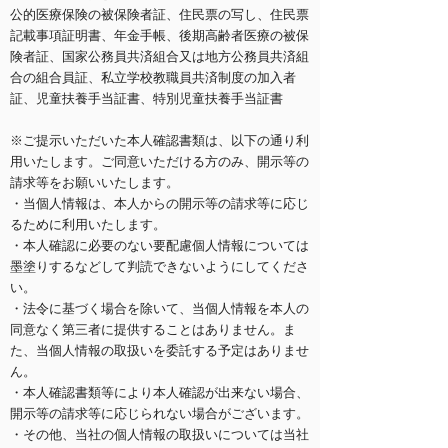
公的医療保険の被保険者証、住民票の写し、住民票
記載事項証明書、年金手帳、後期高齢者医療の被保
険者証、国家公務員共済組合又は地方公務員共済組
合の組合員証、私立学校教職員共済制度の加入者
証、児童扶養手当証書、特別児童扶養手当証書
※ご提示いただいた本人確認書類は、以下の通り利
用いたします。ご同意いただける方のみ、開示等の
請求等をお願いいたします。
・当個人情報は、本人からの開示等の請求等に応じ
るために利用いたします。
・本人確認に必要のない要配慮個人情報については
墨塗りするなどして判読できないようにしてくださ
い。
・法令に基づく場合を除いて、当個人情報を本人の
同意なく第三者に提供することはありません。ま
た、当個人情報の取扱いを委託する予定はありませ
ん。
・本人確認書類等により本人確認が出来ない場合、
開示等の請求等に応じられない場合がございます。
・その他、当社の個人情報の取扱いについては当社