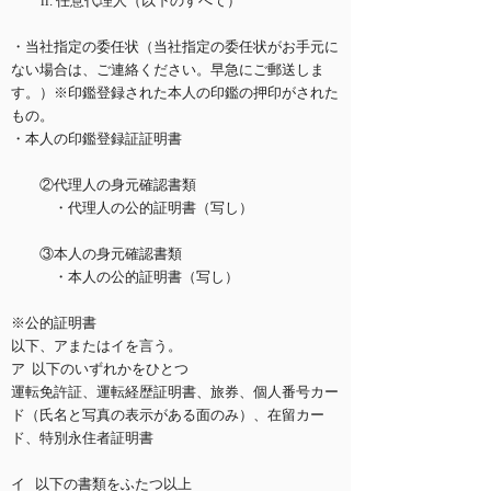
ii. 任意代理人（以下のすべて）
・当社指定の委任状（当社指定の委任状がお手元に
ない場合は、ご連絡ください。早急にご郵送しま
す。）※印鑑登録された本人の印鑑の押印がされた
もの。
・本人の印鑑登録証証明書
②代理人の身元確認書類
・代理人の公的証明書（写し）
③本人の身元確認書類
・本人の公的証明書（写し）
※公的証明書
以下、アまたはイを言う。
ア 以下のいずれかをひとつ
運転免許証、運転経歴証明書、旅券、個人番号カー
ド（氏名と写真の表示がある面のみ）、在留カー
ド、特別永住者証明書
イ 以下の書類をふたつ以上