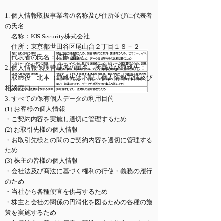
1. 個人情報取扱事業者の名称及び住所並びに代表者
の氏名
名称：KIS Security株式会社
住所：東京都世田谷区尾山台２丁目１８－２
代表者の氏名：稲田 清崇
2. 個人情報保護管理者の職名、所属及び連絡先：
取締役 北本（連絡先は下記「個人情報苦情及び
相談窓口」）
3. すべての保有個人データの利用目的
(1) お客様の個人情報
・ご契約内容を実施し適切に管理するため
(2) お取引先様の個人情報
・お取引先様との間のご契約内容を適切に管理する
ため
(3) 株主の皆様の個人情報
・会社法及び商法に基づく権利の行使・義務の履行
のため
・当社から各種便宜を供与するため
・株主と会社の関係の円滑化を図るための各種の施
策を実施するため