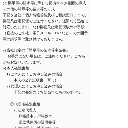
(2) 開示等の請求等に際して提出すべき書面の様式
その他の開示等の請求等の方式
下記を当社「個人情報苦情及びご相談窓口」まで、
郵便又は宅配便でご送付ください。遅滞なく迅速に
対応いたします。なお郵便又は宅配便以外の手段
（直接のご来社、電子メール、FAXなど）での開示
等の請求等は受け付けておりません。
a) 当社指定の「開示等の請求等申請書」
お手元にない場合は、ご連絡ください。こちら
からお送りいたします。
b) 本人確認書類
1) ご本人によるお申し込みの場合
・本人の公的証明書（写し）
2) 代理人によるお申し込みの場合
・下記の書類のうち該当するもののすべて。
①代理権確認書類
i . 法定代理人
戸籍謄本、戸籍抄本、
家庭裁判所の証明書等