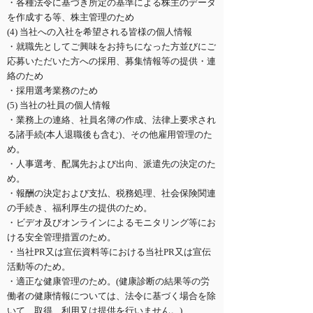
・各種法令に基づき所定の基準による株主のデータ
を作成する等、株主管理のため
(4) 当社への入社を希望される皆様の個人情報
・就職先としてご興味をお持ちになった方並びにご
応募いただいた方への採用、募集情報等の提供・連
絡のため
・採用選考業務のため
(5) 当社の社員の個人情報
・業務上の連絡、社員名簿の作成、法律上要求され
る諸手続(本人退職後も含む)、その他雇用管理のた
め。
・人事選考、配属先および出向、派遣先の決定のた
め。
・報酬の決定および支払、税務処理、社会保険関連
の手続き、福利厚生の提供のため。
・ビデオ及びオンラインによるモニタリング等にお
ける安全管理措置のため。
・当社PR又は宣伝資料等における当社PR又は宣伝
活動等のため。
・適正な健康管理のため。(健康診断の結果等の労
働者の健康情報については、法令に基づく場合を除
いて、取得、利用又は提供を行いません。)