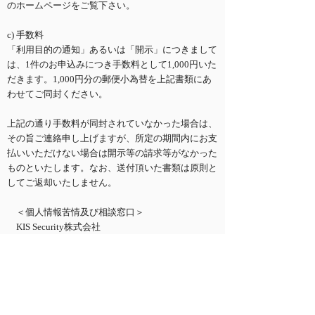
のホームページをご覧下さい。
c) 手数料
「利用目的の通知」あるいは「開示」につきまして
は、1件のお申込みにつき手数料として1,000円いた
だきます。1,000円分の郵便小為替を上記書類にあ
わせてご同封ください。
上記の通り手数料が同封されていなかった場合は、
その旨ご連絡申し上げますが、所定の期間内にお支
払いいただけない場合は開示等の請求等がなかった
ものといたします。なお、送付頂いた書類は原則と
してご返却いたしません。
＜個人情報苦情及び相談窓口＞
KIS Security株式会社
e-mail：
info@kis-sec.co.jp
7 保有個人データの安全管理のために講じた措置
（基本方針の策定）
個人データの適正な取扱いの確保のため、「関係法