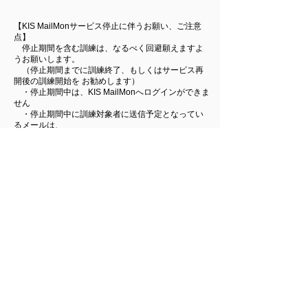
【KIS MailMonサービス停止に伴うお願い、ご注意
点】
停止期間を含む訓練は、なるべく回避願えますよ
うお願いします。
（停止期間までに訓練終了、もしくはサービス再
開後の訓練開始を お勧めします）
・停止期間中は、KIS MailMonへログインができま
せん
・停止期間中に訓練対象者に送信予定となってい
るメールは、
サービス再開後に順次送信されます
・停止期間中、送信済みの訓練メールのリンク先
画面等は表示されません
・停止期間中、訓練対象者がアクションしたイベ
ントは記録されません
ご不明点などございましたら、ご遠慮なくお問合せ
下さい。
パートナー様のサービスをご利用している場合は、
パートナー様までお問い合わせください。
ご迷惑をおかけしますが、何卒ご理解のほどよろし
くお願いいたします。
ご不明点あれば、ご遠慮なく
お問合せ
下さい。
ご迷惑をおかけしますが、何卒ご理解のほどよろしくお
願いいたします。