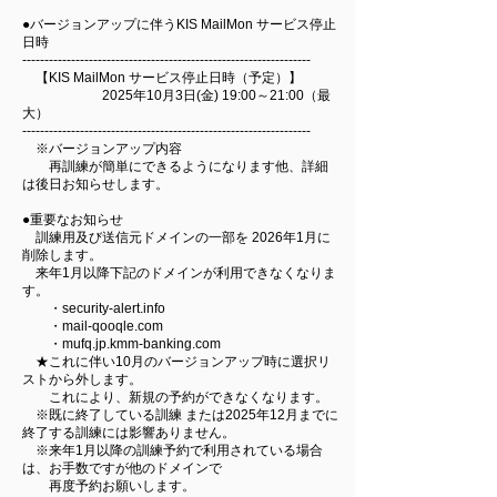
●バージョンアップに伴うKIS MailMon サービス停止
日時
-----------------------------------------------------------------
【KIS MailMon サービス停止日時（予定）】
2025年10月3日(金) 19:00～21:00（最
大）
-----------------------------------------------------------------
※バージョンアップ内容
再訓練が簡単にできるようになります他、詳細
は後日お知らせします。
●重要なお知らせ
訓練用及び送信元ドメインの一部を 2026年1月に
削除します。
来年1月以降下記のドメインが利用できなくなりま
す。
・security-alert.info
・mail-qooqle.com
・mufq.jp.kmm-banking.com
★これに伴い10月のバージョンアップ時に選択リ
ストから外します。
これにより、新規の予約ができなくなります。
※既に終了している訓練 または2025年12月までに
終了する訓練には影響ありません。
※来年1月以降の訓練予約で利用されている場合
は、お手数ですが他のドメインで
再度予約お願いします。