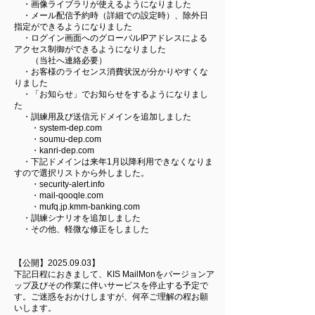
・画像ライブラリが使えるようになりました
・メール配信予約時（詳細での設定時）、除外日
指定ができるようになりました
・ログイン画面へのグローバルIPアドレスによる
アクセス制御ができるようになりました
（当社へ連絡必要）
・お客様のライセンス消費状況が分かりやすくな
りました
・「お知らせ」でお知らせをするようになりまし
た
・訓練用及び送信元ドメインを追加しました
・system-dep.com
・soumu-dep.com
・kanri-dep.com
・下記ドメインは来年1月以降利用できなくなりま
すので選択リストから外しました。
・security-alert.info
・mail-qooqle.com
・mufq.jp.kmm-banking.com
・訓練シナリオを追加しました
・その他、軽微な修正をしました
【公開】2025.09.03】
下記日程におきまして、KIS MailMonをバージョンア
ップ及びその作業に伴いサービスを停止する予定で
す。ご迷惑をおかけしますが、何卒ご理解の程お願
いします。