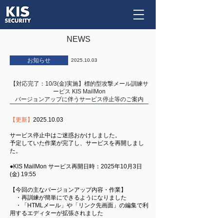
​NEWS
お知らせ
2025.10.03
【対応完了：10/3(金)実施】標的型攻撃メール訓練サ
ービス KIS MailMon
バージョンアップに伴うサービス停止等のご案内
【更新】
2025.10.03
サービス停止中はご迷惑おかけしました。
予定していた作業が完了し、サービスを再開しまし
た。
●KIS MailMon サービス再開日時：2025年10月3日
(金) 19:55
【今回の主なバージョンアップ内容・作業】
・再訓練が簡単にできるようになりました
・「HTMLメール」や「リンク先画面」の編集で利
用するエディターが拡張されました